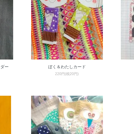
ンダー
ぼく＆わたしカード
220円(税20円)